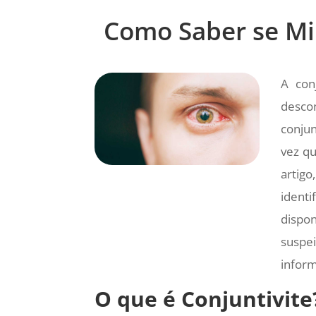
Como Saber se Min
A con
desco
conjun
vez qu
artigo
ident
dispo
suspe
inform
O que é Conjuntivite