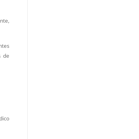
nte,
ntes
s de
dico