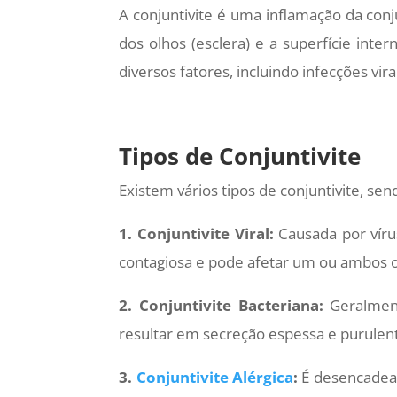
A conjuntivite é uma inflamação da con
dos olhos (esclera) e a superfície inte
diversos fatores, incluindo infecções vira
Tipos de Conjuntivite
Existem vários tipos de conjuntivite, se
1. Conjuntivite Viral:
Causada por víru
contagiosa e pode afetar um ou ambos o
2. Conjuntivite Bacteriana:
Geralment
resultar em secreção espessa e purule
3.
Conjuntivite Alérgica
:
É desencadead