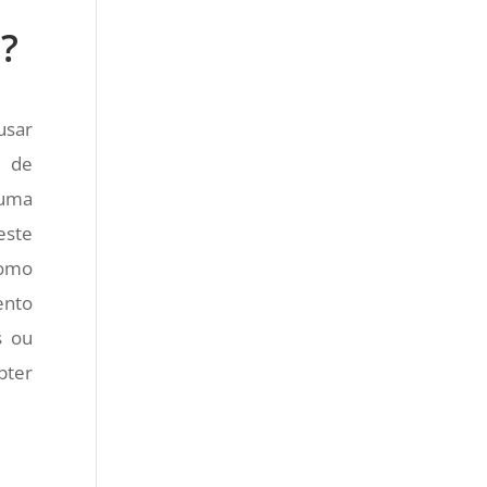
?
usar
s de
 uma
este
como
ento
s ou
bter