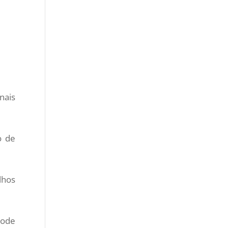
nais
o de
lhos
pode