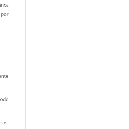
anca
 por
ente
pode
ros,