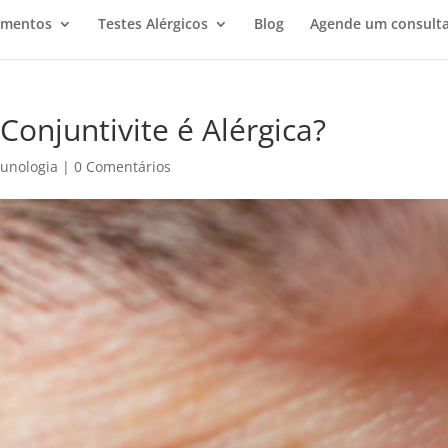
amentos
Testes Alérgicos
Blog
Agende um consulta
onjuntivite é Alérgica?
munologia
|
0 Comentários